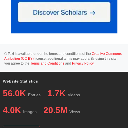
© Text is available under the terms and conditions of the
Creative Commons
Attribution (CC BY)
license; additional terms may apply. By using this site,
you agree to the
Terms and Conditions
and
Privacy Policy
.
Website Statistics
56.0K
1.7K
Entries
Videos
4.0K
20.5M
Images
Views