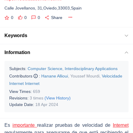
Calle Jovellanos, 31,Oviedo,33003,Spain
0
0
0
Share
Keywords
Information
Subjects:
Computer Science, Interdisciplinary Applications
Contributors
:
Hanane Allioui
,
Youssef Mourdi
,
Velocidade
Internet Internet
View Times:
659
Revisions:
3 times
(View History)
Update Date:
18 Apr 2024
Es
importante
realizar pruebas de velocidad de
Internet
regularmente para asegurarse de que está recibiendo el