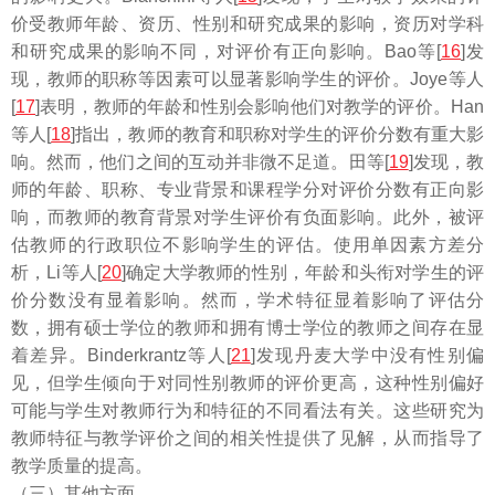
价受教师年龄、资历、性别和研究成果的影响，资历对学科
和研究成果的影响不同，对评价有正向影响。Bao等[
16
]发
现，教师的职称等因素可以显著影响学生的评价。Joye等人
[
17
]表明，教师的年龄和性别会影响他们对教学的评价。Han
等人[
18
]指出，教师的教育和职称对学生的评价分数有重大影
响。然而，他们之间的互动并非微不足道。田等[
19
]发现，教
师的年龄、职称、专业背景和课程学分对评价分数有正向影
响，而教师的教育背景对学生评价有负面影响。此外，被评
估教师的行政职位不影响学生的评估。使用单因素方差分
析，Li等人[
20
]确定大学教师的性别，年龄和头衔对学生的评
价分数没有显着影响。然而，学术特征显着影响了评估分
数，拥有硕士学位的教师和拥有博士学位的教师之间存在显
着差异。Binderkrantz等人[
21
]发现丹麦大学中没有性别偏
见，但学生倾向于对同性别教师的评价更高，这种性别偏好
可能与学生对教师行为和特征的不同看法有关。这些研究为
教师特征与教学评价之间的相关性提供了见解，从而指导了
教学质量的提高。
（三）其他方面。