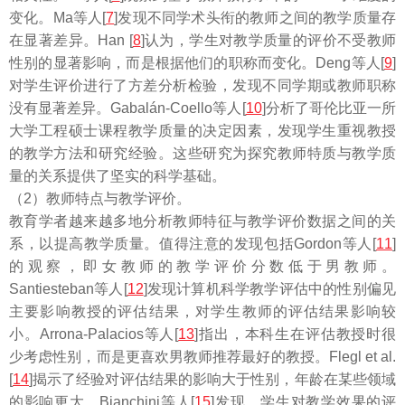
变化。Ma等人[
7
]发现不同学术头衔的教师之间的教学质量存
在显著差异。Han [
8
]认为，学生对教学质量的评价不受教师
性别的显著影响，而是根据他们的职称而变化。Deng等人[
9
]
对学生评价进行了方差分析检验，发现不同学期或教师职称
没有显著差异。Gabalán-Coello等人[
10
]分析了哥伦比亚一所
大学工程硕士课程教学质量的决定因素，发现学生重视教授
的教学方法和研究经验。这些研究为探究教师特质与教学质
量的关系提供了坚实的科学基础。
（2）教师特点与教学评价。
教育学者越来越多地分析教师特征与教学评价数据之间的关
系，以提高教学质量。值得注意的发现包括Gordon等人[
11
]
的观察，即女教师的教学评价分数低于男教师。
Santiesteban等人[
12
]发现计算机科学教学评估中的性别偏见
主要影响教授的评估结果，对学生教师的评估结果影响较
小。Arrona-Palacios等人[
13
]指出，本科生在评估教授时很
少考虑性别，而是更喜欢男教师推荐最好的教授。Flegl et al.
[
14
]揭示了经验对评估结果的影响大于性别，年龄在某些领域
的影响更大。Bianchini等人[
15
]发现，学生对教学效果的评