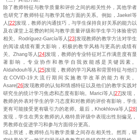
除了教师特征与教学质量和评价之间的相关性外，其他学者
也研究了教师特征与教学其他方面的关系。例如，Jaekel等
人[
22
]发现，教师的沟通技巧，与学生保持良好关系的能力以
及在课堂上花费的时间与教学质量评级和学生学习体验密切
相关。Rodríguez-García等人[
23
]发现教师的教学方法对学生
的阅读成绩有重大影响，积极的教学风格与更高的成绩有
关。Zhang等人[
24
]发现，教师的专业特征对工作满意度有显
著影响，专业协作和教学自我效能感是关键因素。
Aldahdouh等人[
25
]发现，教师的学习风格和背景特征与他们
在COVID-19大流行期间实施教学改革的能力有关。
Asare[
26
]发现教师的认知和情感特征以及他们的教学实践对
研究生的统计学习焦虑和态度有影响。Marici等人[
27
]发现，
教师的外表对学生的学习态度和对教师的评价有影响，学生
更有可能接受更有吸引力的老师。最后，Khokhlova等人[
28
]
发现，学生在男女教师的人格特质评级中表现出性别偏见，
男教师在促进学习和参与方面得分更高。
综上所述，教师特点与教学质量之间存在相关性。然而，研