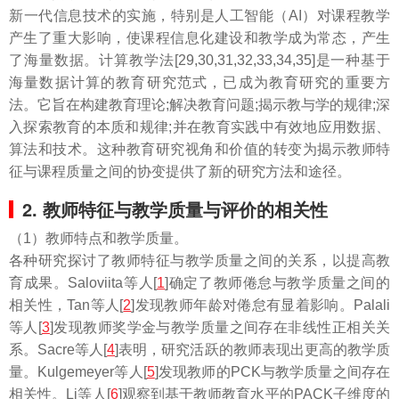
新一代信息技术的实施，特别是人工智能（AI）对课程教学
产生了重大影响，使课程信息化建设和教学成为常态，产生
了海量数据。计算教学法[29,30,31,32,33,34,35]是一种基于
海量数据计算的教育研究范式，已成为教育研究的重要方
法。它旨在构建教育理论;解决教育问题;揭示教与学的规律;深
入探索教育的本质和规律;并在教育实践中有效地应用数据、
算法和技术。这种教育研究视角和价值的转变为揭示教师特
征与课程质量之间的协变提供了新的研究方法和途径。
2. 教师特征与教学质量与评价的相关性
（1）教师特点和教学质量。
各种研究探讨了教师特征与教学质量之间的关系，以提高教
育成果。Saloviita等人[
1
]确定了教师倦怠与教学质量之间的
相关性，Tan等人[
2
]发现教师年龄对倦怠有显着影响。Palali
等人[
3
]发现教师奖学金与教学质量之间存在非线性正相关关
系。Sacre等人[
4
]表明，研究活跃的教师表现出更高的教学质
量。Kulgemeyer等人[
5
]发现教师的PCK与教学质量之间存在
相关性。Li等人[
6
]观察到基于教师教育水平的PACK子维度的