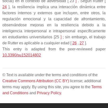
social) en el contexto de adversidad [ 23
]
. Según Rutter [
24
], la resiliencia implica una interacción dinámica entre
factores internos y externos que incluyen, entre otros, la
regulación emocional y la capacidad de afrontamiento,
observándose mejoras en la resiliencia debido a la
inteligencia interpersonal e intrapersonal específicamente
en estudiantes universitarios [25
]
; sin embargo, el trabajo
de Rutter es aplicable a cualquier edad [
26
,
27
].
This entry is adapted from the peer-reviewed paper
10.3390/su152014802
© Text is available under the terms and conditions of the
Creative Commons Attribution (CC BY)
license; additional
terms may apply. By using this site, you agree to the
Terms
and Conditions
and
Privacy Policy
.