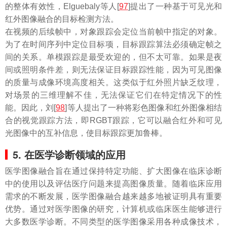
的整体有效性，Elguebaly等人[
97
]提出了一种基于可见光和
红外图像融合的目标检测方法。
在视频的后续帧中，对象跟踪会定位当前帧中指定的对象。
为了在时间序列中定位目标项，目标跟踪算法必须确定帧之
间的关系。单模跟踪是最受欢迎的，但不太可靠。如果是夜
间或照明条件差，则无法保证目标跟踪性能，因为可见图像
的质量与成像环境高度相关。这类似于红外照片缺乏纹理，
对场景的三维理解不佳，无法保证它们在特定情况下的性
能。因此，刘[
98
]等人提出了一种将彩色图像和红外图像相结
合的视觉跟踪方法，即RGBT跟踪，它可以融合红外和可见
光图像中的互补信息，使目标跟踪更加鲁棒。
5. 在医学诊断领域的应用
医学图像融合旨在通过保持特定功能、扩大图像在临床诊断
中的使用以及评估医疗问题来提高图像质量。随着临床应用
需求的不断发展，医学图像融合越来越多地被证明具有重要
优势。通过对医学图像的研究，计算机或临床医生能够进行
大多数医学诊断。不同类型的医学图像采用各种成像技术，