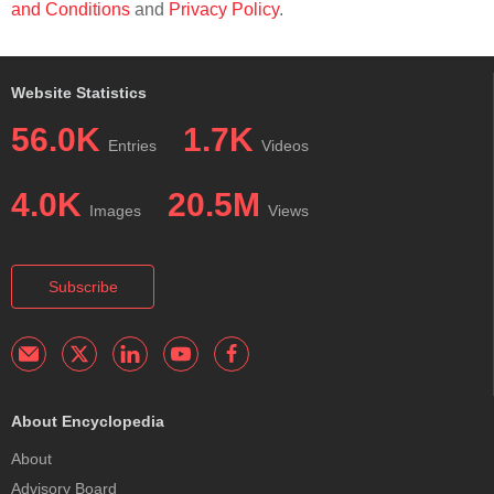
and Conditions
and
Privacy Policy
.
Website Statistics
56.0K
1.7K
Entries
Videos
4.0K
20.5M
Images
Views
Subscribe
About Encyclopedia
About
Advisory Board