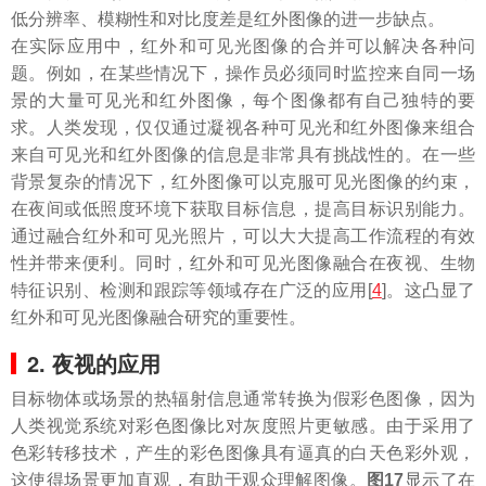
低分辨率、模糊性和对比度差是红外图像的进一步缺点。
在实际应用中，红外和可见光图像的合并可以解决各种问
题。例如，在某些情况下，操作员必须同时监控来自同一场
景的大量可见光和红外图像，每个图像都有自己独特的要
求。人类发现，仅仅通过凝视各种可见光和红外图像来组合
来自可见光和红外图像的信息是非常具有挑战性的。在一些
背景复杂的情况下，红外图像可以克服可见光图像的约束，
在夜间或低照度环境下获取目标信息，提高目标识别能力。
通过融合红外和可见光照片，可以大大提高工作流程的有效
性并带来便利。同时，红外和可见光图像融合在夜视、生物
特征识别、检测和跟踪等领域存在广泛的应用[
4
]。这凸显了
红外和可见光图像融合研究的重要性。
2. 夜视的应用
目标物体或场景的热辐射信息通常转换为假彩色图像，因为
人类视觉系统对彩色图像比对灰度照片更敏感。由于采用了
色彩转移技术，产生的彩色图像具有逼真的白天色彩外观，
这使得场景更加直观，有助于观众理解图像。
图17
显示了在