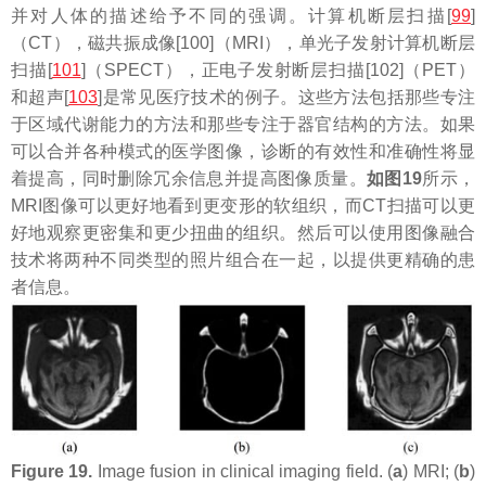
并对人体的描述给予不同的强调。计算机断层扫描[
99
]
（CT），磁共振成像[100]（MRI），单光子发射计算机断层
扫描[
101
]（SPECT），正电子发射断层扫描[102]（PET）
和超声[
103
]是常见医疗技术的例子。这些方法包括那些专注
于区域代谢能力的方法和那些专注于器官结构的方法。如果
可以合并各种模式的医学图像，诊断的有效性和准确性将显
着提高，同时删除冗余信息并提高图像质量。
如图19
所示，
MRI图像可以更好地看到更变形的软组织，而CT扫描可以更
好地观察更密集和更少扭曲的组织。然后可以使用图像融合
技术将两种不同类型的照片组合在一起，以提供更精确的患
者信息。
Figure 19.
Image fusion in clinical imaging field. (
a
) MRI; (
b
)