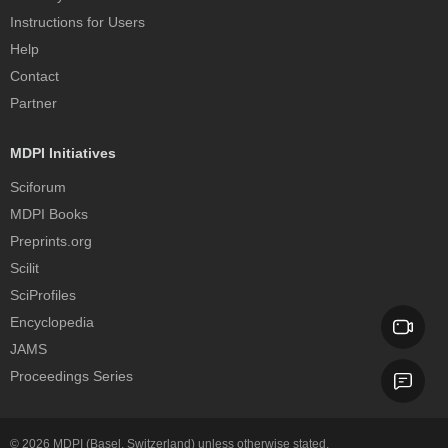
Instructions for Users
Help
Contact
Partner
MDPI Initiatives
Sciforum
MDPI Books
Preprints.org
Scilit
SciProfiles
Encyclopedia
JAMS
Proceedings Series
© 2026
MDPI
(Basel, Switzerland) unless otherwise stated.