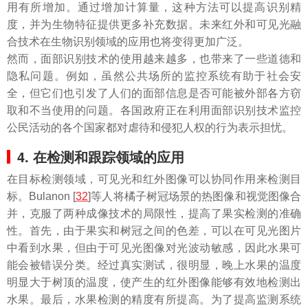
用有所增加。通过增加计算量，这种方法可以提高识别精
度，并为生物特征提供更多补充数据。未来红外和可见光融
合技术在生物识别领域的应用也将变得更加广泛。
然而，面部识别技术的使用越来越多，也带来了一些道德和
隐私问题。例如，虽然公共场所的监控系统有助于社会安
全，但它们也引发了人们的面部信息是否可能被外部各方窃
取和不当使用的问题。各国政府正在利用面部识别技术监控
公民活动的各个国家都对虐待和侵犯人权的行为表示担忧。
4. 在检测和跟踪领域的应用
在目标检测领域，可见光和红外图像可以协同作用来检测目
标。Bulanon [
32
]等人将橘子树冠场景的热图像和视觉图像合
并，克服了两种成像技术的局限性，提高了果实检测的准确
性。首先，由于果实和树冠之间的色差，可以在可见光图片
中看到水果，但由于可见光图像对光波动敏感，因此水果可
能会被错误分类。经过真实测试，很明显，晚上水果的温度
明显大于树顶的温度，使产生的红外图像能够有效地检测出
水果。最后，水果检测的精度有所提高。为了提高监测系统