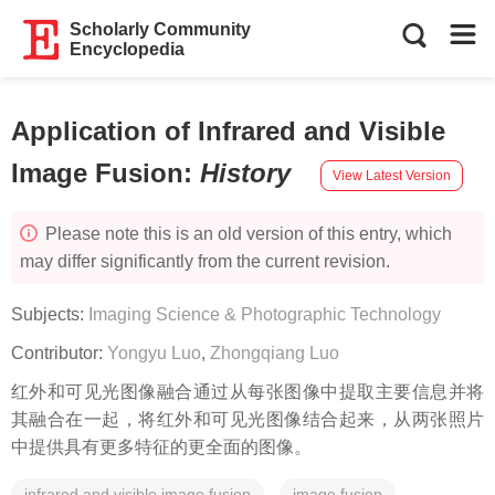
Scholarly Community
Encyclopedia
Application of Infrared and Visible
Image Fusion
:
History
View Latest Version
Please note this is an old version of this entry, which
may differ significantly from the current revision.
Subjects:
Imaging Science & Photographic Technology
Contributor:
Yongyu Luo
,
Zhongqiang Luo
红外和可见光图像融合通过从每张图像中提取主要信息并将
其融合在一起，将红外和可见光图像结合起来，从两张照片
中提供具有更多特征的更全面的图像。
infrared and visible image fusion
image fusion