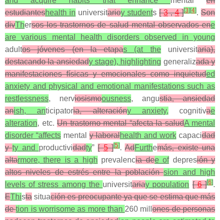
and acquire habits that enhance
mental
en
[
3
]
[
4
]
estudiantes
health in
universit
ario
y student
s
[
3
,
4
]
.
Son
div
Th
er
sos los trastornos de salud mental observados en
e
are various mental health disorders observed in young
adult
os jóvenes (en la etapa
s (at the
universit
aria),
destacando la ansiedad
y stage), highlighting
generaliz
ada y
manifestaciones físicas y emocionales como inquietud
ed
anxiety and physical and emotional manifestations such as
restlessness
, nerv
iosismo
ousness
, angu
stia, ansiedad
an
ish, an
ticipator
ia, alteración
y anxiety,
cognitiv
a
e
alteration
, etc.
Un trastorno mental “afecta la salud
A mental
disorder “affects
mental
y laboral
health and work
capaci
dad
[
5
]
y
ty and
productivi
dad
ty
”
[
5
]
.
Ad
Furth
e
más, existe una
alta
rmore, there is a high
prevalenc
ia de
e of
depres
ión y
altos niveles de estrés entre la población
sion and high
[
6
]
levels of stress among the
universit
aria
y population
[
6
]
.
E
Thi
s
ta
situa
ción es preocupante ya que se estima que más
de
tion is worrisome as more than
260 mill
ones de personas