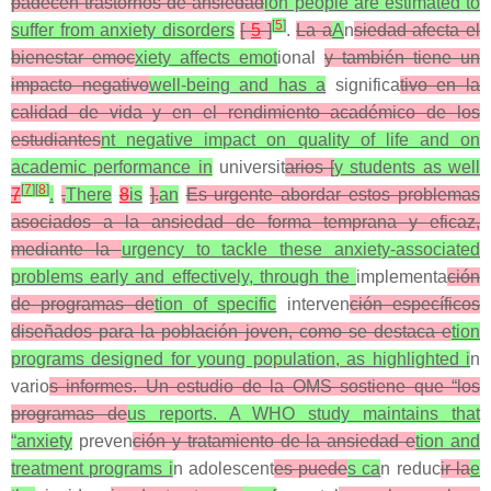
padecen trastornos de ansiedad
ion people are estimated to
[
5
]
suffer from anxiety disorders
[
5
]
.
La a
A
n
siedad afecta el
bienestar emoc
xiety affects emot
ional
y también tiene un
impacto negativo
well-being and has a
significa
tivo en la
calidad de vida y en el rendimiento académico de los
estudiantes
nt negative impact on quality of life and on
academic performance in
universit
arios [
y students as well
[
7
]
[
8
]
7
.
,
There
8
is
].
an
Es urgente abordar estos problemas
asociados a la ansiedad de forma temprana y eficaz,
mediante la
urgency to tackle these anxiety-associated
problems early and effectively, through the
implementa
ción
de programas de
tion of specific
interven
ción específicos
diseñados para la población joven, como se destaca e
tion
programs designed for young population, as highlighted i
n
vario
s informes. Un estudio de la OMS sostiene que “los
programas de
us reports. A WHO study maintains that
“anxiety
preven
ción y tratamiento de la ansiedad e
tion and
treatment programs i
n adolescent
es puede
s ca
n reduc
ir la
e