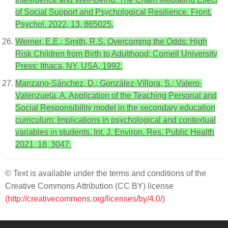
of Social Support and Psychological Resilience. Front.
Psychol. 2022, 13, 865025.
Werner, E.E.; Smith, R.S. Overcoming the Odds: High
Risk Children from Birth to Adulthood; Cornell University
Press: Ithaca, NY, USA, 1992.
Manzano-Sánchez, D.; González-Víllora, S.; Valero-
Valenzuela, A. Application of the Teaching Personal and
Social Responsibility model in the secondary education
curriculum: Implications in psychological and contextual
variables in students. Int. J. Environ. Res. Public Health
2021, 18, 3047.
© Text is available under the terms and conditions of the
Creative Commons Attribution (CC BY) license
(http://creativecommons.org/licenses/by/4.0/)