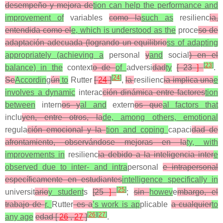
desempeño y mejora de
tion can help the performance and
improvement of
variables
como la
such as
resilienc
ia,
entendida como el
e, which is understood as the
proce
so de
adaptación adecuada (logrando un equilibrio
ss of adapting
appropriately (achieving a
personal
y
and
social
) en el
[
23
]
balance) in the
context
o de
of
adversi
dad
ty
[ 23
]
.
[
24
]
Se
Accordin
g
ún
to
Rutter
[
24
]
,
la
resilienc
ia implica una
e
involves a dynamic
interac
ción dinámica entre factores
tion
between
intern
os y
al and
extern
os que
al factors that
inclu
yen, entre otros, la
de, among others, emotional
regula
ción emocional y la
tion and coping
capaci
dad de
afrontamiento, observándose mejoras en la
ty, with
improvements in
resilienc
ia debido a la inteligencia inter
e
observed due to inter- and intra
personal
e intrapersonal
específicamente en estudiantes
intelligence specifically in
[
25
]
universit
ario
y student
s
[25
]
;
sin
howev
e
mbargo, el
trabajo de
r,
Rutter
es a
’s work is ap
plicable
a cualquier
to
[
26
]
[
27
]
any age
edad [
26
,
27
]
.