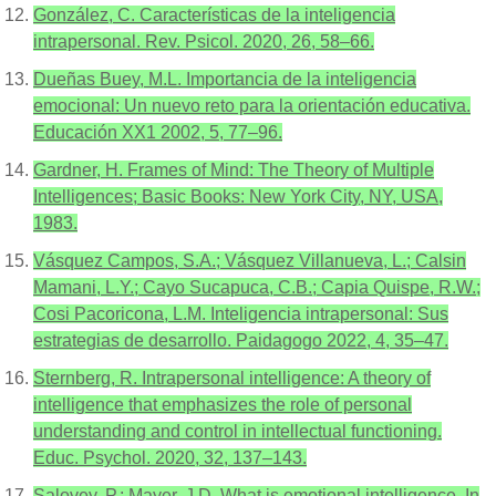
González, C. Características de la inteligencia
intrapersonal. Rev. Psicol. 2020, 26, 58–66.
Dueñas Buey, M.L. Importancia de la inteligencia
emocional: Un nuevo reto para la orientación educativa.
Educación XX1 2002, 5, 77–96.
Gardner, H. Frames of Mind: The Theory of Multiple
Intelligences; Basic Books: New York City, NY, USA,
1983.
Vásquez Campos, S.A.; Vásquez Villanueva, L.; Calsin
Mamani, L.Y.; Cayo Sucapuca, C.B.; Capia Quispe, R.W.;
Cosi Pacoricona, L.M. Inteligencia intrapersonal: Sus
estrategias de desarrollo. Paidagogo 2022, 4, 35–47.
Sternberg, R. Intrapersonal intelligence: A theory of
intelligence that emphasizes the role of personal
understanding and control in intellectual functioning.
Educ. Psychol. 2020, 32, 137–143.
Salovey, P.; Mayer, J.D. What is emotional intelligence. In