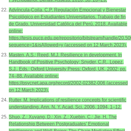
Advíncula-Coila, C.P. Regulación Emocional y Bienestar
Psicológico en Estudiantes Universitarios. Trabajo de fin
de Grado. Universidad Católica del Perú. 2018. Available
online:
https://tesis.pucp.edu.pe/repositorio/bitstream/handle/2
sequence=1&isAllowed=y (accessed on 12 March 2023).
Masten, A.S.; Reed, M.J. Resilience in development. In
Handbook of Positive Psychology; Snyder, C.R., Lopez,
S.J., Eds.; Oxford University Press: Oxford, UK, 2002; pp.
74–88. Available online:
https://psycnet.apa.org/record/2002-02382-006 (accessed
on 12 March 2023).
Rutter, M. Implications of resilience concepts for scientific
understanding. Ann. N. Y. Acad. Sci. 2006, 1094, 1–12.
Shuo, Z.; Xuyang, D.; Xin, Z.; Xuebin, C.; Jie, H. The
Relationship Between Postgraduates’ Emotional
Intelligence and Well-Being: The Chain Mediating Effect