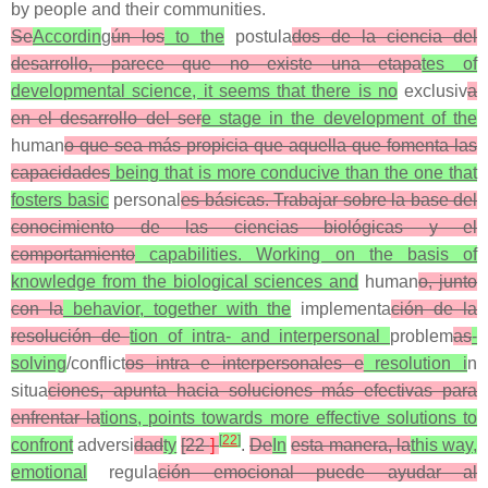
by people and their communities.
Se
Accordin
g
ún los
to the
postula
dos de la ciencia del
desarrollo, parece que no existe una etapa
tes of
developmental science, it seems that there is no
exclusiv
a
en el desarrollo del ser
e stage in the development of the
human
o que sea más propicia que aquella que fomenta las
capacidades
being that is more conducive than the one that
fosters basic
personal
es básicas. Trabajar sobre la base del
conocimiento de las ciencias biológicas y el
comportamiento
capabilities. Working on the basis of
knowledge from the biological sciences and
human
o, junto
con la
behavior, together with the
implementa
ción de la
resolución de
tion of intra- and interpersonal
problem
as
-
solving
/conflict
os intra e interpersonales e
resolution i
n
situa
ciones, apunta hacia soluciones más efectivas para
enfrentar la
tions, points towards more effective solutions to
[
22
]
confront
adversi
dad
ty
[22
]
.
De
In
esta manera, la
this way,
emotional
regula
ción emocional puede ayudar al