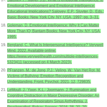
Emotional Development and Emotional Intelligence:
Educational Implications? Salovey, E.P., Sluyter, D., Eds.;
Basic Books: New York City, NY, USA, 1997; pp. 3–31.
Goleman, D. Emotional Intelligence: Why It Can Matter
More Than IQ; Bantam Books: New York City, NY, USA,
1995.
Bergland, C. What Is Interpersonal Intelligence? Verywell
Mind. 2022. Available online:
https://www.verywellhealth.com/multiple-intelligences-
5323411 (accessed on 4 March 2023).
PFranzen, M.; de Jong, P.J.; Veling, W.; Van Het Rot, M.
Victims of Bullying: Emotion Recognition and
Understanding. Front. Psychol. 2021, 12, 729835.
LeMoult, J.; Yoon, K.L.; Joormann, J. Rumination and
Cognitive Distraction in Major Depressive Disorder: An
Examination of Respiratory Sinus Arrhythmia. J.
Psychopathol. Behav. Assess. 2016, 38, 20–29.