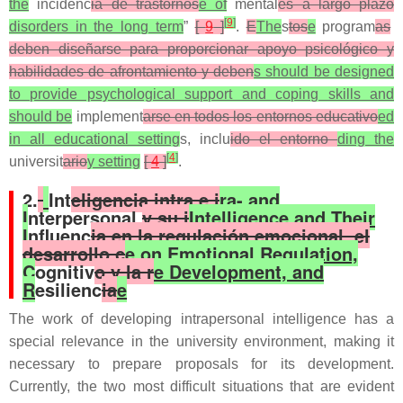
the
incidenc
ia de trastornos
e of
mental
es a largo plazo
[
9
]
disorders in the long term
”
[
9
]
.
E
The
s
tos
e
program
as
deben diseñarse para proporcionar apoyo psicológico y
habilidades de afrontamiento y deben
s should be designed
to provide psychological support and coping skills and
should be
implement
arse en todos los entornos educativo
ed
in all educational setting
s, inclu
ido el entorno
ding the
[
4
]
universit
ario
y setting
[
4
]
.
2.
Int
eligencia intra e i
ra- and
I
nterpersonal
y su i
Intelligence and Their
I
nfluenc
ia en la regulación emocional, el
desarrollo c
e on Emotional Regulation,
C
ognitiv
o y la r
e Development, and
R
esilienc
ia
e
The work of developing intrapersonal intelligence has a
special relevance in the university environment, making it
necessary to prepare proposals for its development.
Currently, the two most difficult situations that are evident