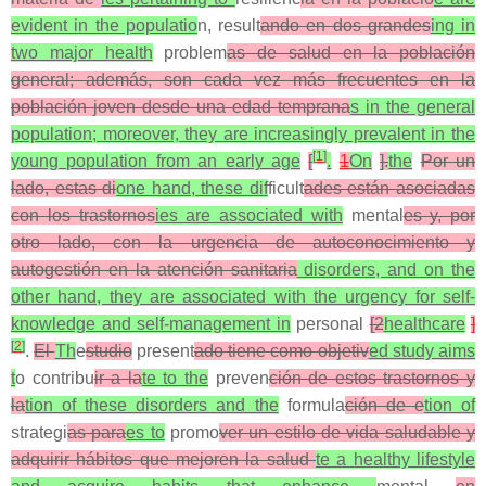
evident in the populatio
n, result
ando en dos grandes
ing in
two major health
problem
as de salud en la población
general; además, son cada vez más frecuentes en la
población joven desde una edad temprana
s in the general
population; moreover, they are increasingly prevalent in the
[
1
]
young population from an early age
[
.
1
On
].
the
Por un
lado, estas di
one hand, these dif
ficult
ades están asociadas
con los trastornos
ies are associated with
mental
es y, por
otro lado, con la urgencia de autoconocimiento y
autogestión en la atención sanitaria
disorders, and on the
other hand, they are associated with the urgency for self-
knowledge and self-management in
personal
[2
healthcare
]
[
2
]
.
El
Th
e
studio
present
ado tiene como objetiv
ed study aims
t
o contribu
ir a la
te to the
preven
ción de estos trastornos y
la
tion of these disorders and the
formula
ción de e
tion of
strategi
as para
es to
promo
ver un estilo de vida saludable y
adquirir hábitos que mejoren la salud
te a healthy lifestyle