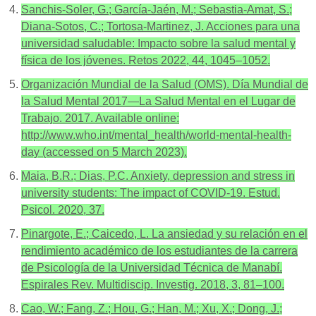
Sanchis-Soler, G.; García-Jaén, M.; Sebastia-Amat, S.;
Diana-Sotos, C.; Tortosa-Martinez, J. Acciones para una
universidad saludable: Impacto sobre la salud mental y
física de los jóvenes. Retos 2022, 44, 1045–1052.
Organización Mundial de la Salud (OMS). Día Mundial de
la Salud Mental 2017—La Salud Mental en el Lugar de
Trabajo. 2017. Available online:
http://www.who.int/mental_health/world-mental-health-
day (accessed on 5 March 2023).
Maia, B.R.; Dias, P.C. Anxiety, depression and stress in
university students: The impact of COVID-19. Estud.
Psicol. 2020, 37.
Pinargote, E.; Caicedo, L. La ansiedad y su relación en el
rendimiento académico de los estudiantes de la carrera
de Psicología de la Universidad Técnica de Manabí.
Espirales Rev. Multidiscip. Investig. 2018, 3, 81–100.
Cao, W.; Fang, Z.; Hou, G.; Han, M.; Xu, X.; Dong, J.;