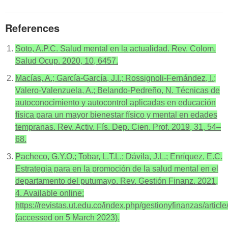
References
Soto, A.P.C. Salud mental en la actualidad. Rev. Colom.
Salud Ocup. 2020, 10, 6457.
Macías, A.; García-García, J.I.; Rossignoli-Fernández, I.;
Valero-Valenzuela, A.; Belando-Pedreño, N. Técnicas de
autoconocimiento y autocontrol aplicadas en educación
física para un mayor bienestar físico y mental en edades
tempranas. Rev. Activ. Fís. Dep. Cien. Prof. 2019, 31, 54–
68.
Pacheco, G.Y.O.; Tobar, L.T.L.; Dávila, J.L.; Enríquez, E.C.
Estrategia para en la promoción de la salud mental en el
departamento del putumayo. Rev. Gestión Finanz. 2021,
4. Available online:
https://revistas.ut.edu.co/index.php/gestionyfinanzas/articl
(accessed on 5 March 2023).