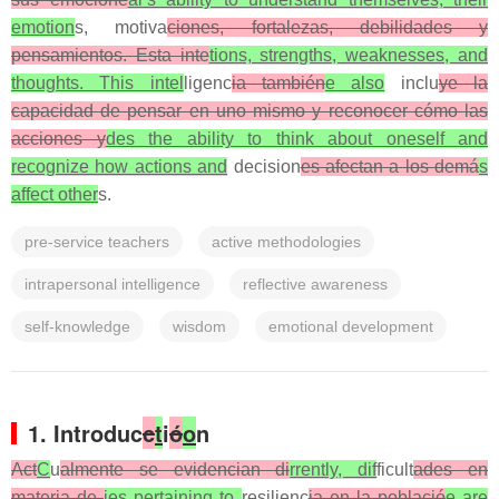
emotion
s, motiva
ciones, fortalezas, debilidades y
pensamientos. Esta inte
tions, strengths, weaknesses, and
thoughts. This intel
ligenc
ia también
e also
inclu
ye la
capacidad de pensar en uno mismo y reconocer cómo las
acciones y
des the ability to think about oneself and
recognize how actions and
decision
es afectan a los demá
s
affect other
s.
pre-service teachers
active methodologies
intrapersonal intelligence
reflective awareness
self-knowledge
wisdom
emotional development
1. Introduc
c
t
i
ó
o
n
Act
C
u
almente se evidencian di
rrently, dif
ficult
ades en
materia de
ies pertaining to
resilienc
ia en la població
e are