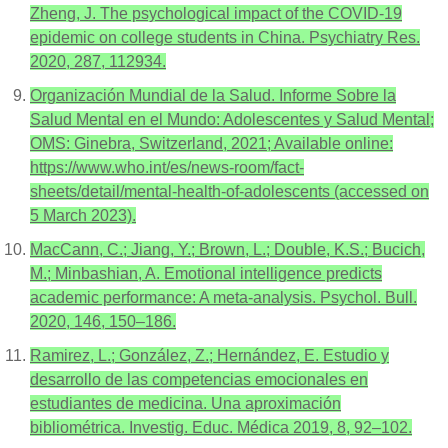
Zheng, J. The psychological impact of the COVID-19
epidemic on college students in China. Psychiatry Res.
2020, 287, 112934.
Organización Mundial de la Salud. Informe Sobre la
Salud Mental en el Mundo: Adolescentes y Salud Mental;
OMS: Ginebra, Switzerland, 2021; Available online:
https://www.who.int/es/news-room/fact-
sheets/detail/mental-health-of-adolescents (accessed on
5 March 2023).
MacCann, C.; Jiang, Y.; Brown, L.; Double, K.S.; Bucich,
M.; Minbashian, A. Emotional intelligence predicts
academic performance: A meta-analysis. Psychol. Bull.
2020, 146, 150–186.
Ramirez, L.; González, Z.; Hernández, E. Estudio y
desarrollo de las competencias emocionales en
estudiantes de medicina. Una aproximación
bibliométrica. Investig. Educ. Médica 2019, 8, 92–102.