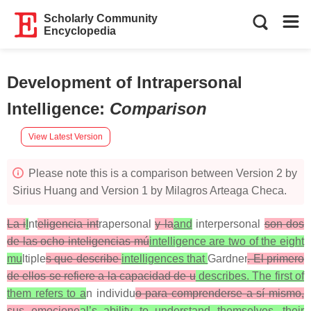
Scholarly Community
Encyclopedia
Development of Intrapersonal
Intelligence
:
Comparison
View Latest Version
Please note this is a comparison between Version 2 by
Sirius Huang and Version 1 by Milagros Arteaga Checa.
La i
I
nt
eligencia int
rapersonal
y la
and
interpersonal
son dos
de las ocho inteligencias mú
intelligence are two of the eight
mu
ltiple
s que describe
intelligences that
Gardner
. El primero
de ellos se refiere a la capacidad de u
describes. The first of
them refers to a
n individu
o para comprenderse a sí mismo,
sus emocione
al’s ability to understand themselves, their