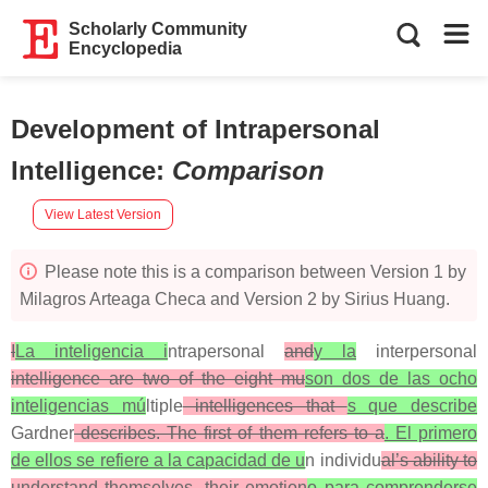
Scholarly Community
Encyclopedia
Development of Intrapersonal
Intelligence
:
Comparison
View Latest Version
Please note this is a comparison between Version 1 by
Milagros Arteaga Checa and Version 2 by Sirius Huang.
I
La inteligencia i
ntrapersonal
and
y la
interpersonal
intelligence are two of the eight mu
son dos de las ocho
inteligencias mú
ltiple
intelligences that
s que describe
Gardner
describes. The first of them refers to a
. El primero
de ellos se refiere a la capacidad de u
n individu
al’s ability to
understand themselves, their emotion
o para comprenderse