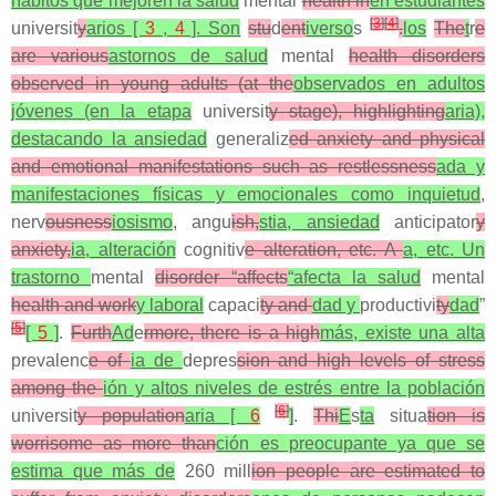
hábitos que mejoren la salud
mental
health in
en estudiantes
[
3
]
[
4
]
universit
y
arios [
3
,
4
]. Son
stu
d
ent
iverso
s
.
los
The
t
r
e
are various
astornos de salud
mental
health disorders
observed in young adults (at the
observados en adultos
jóvenes (en la etapa
universit
y stage), highlighting
aria),
destacando la ansiedad
generaliz
ed anxiety and physical
and emotional manifestations such as restlessness
ada y
manifestaciones físicas y emocionales como inquietud
,
nerv
ousness
iosismo
, angu
ish,
stia, ansiedad
anticipator
y
anxiety,
ia, alteración
cognitiv
e alteration, etc. A
a, etc. Un
trastorno
mental
disorder “affects
“afecta la salud
mental
health and work
y laboral
capaci
ty and
dad y
productivi
ty
dad
”
[
5
]
[
5
]
.
Furth
Ad
e
rmore, there is a high
más, existe una alta
prevalenc
e of
ia de
depres
sion and high levels of stress
among the
ión y altos niveles de estrés entre la población
[
6
]
universit
y population
aria [
6
]
.
Thi
E
s
ta
situa
tion is
worrisome as more than
ción es preocupante ya que se
estima que más de
260 mill
ion people are estimated to