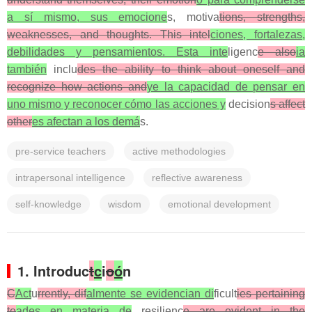
a sí mismo, sus emocione
s, motiva
tions, strengths,
weaknesses, and thoughts. This intel
ciones, fortalezas,
debilidades y pensamientos. Esta inte
ligenc
e also
ia
también
inclu
des the ability to think about oneself and
recognize how actions and
ye la capacidad de pensar en
uno mismo y reconocer cómo las acciones y
decision
s affect
other
es afectan a los demá
s.
pre-service teachers
active methodologies
intrapersonal intelligence
reflective awareness
self-knowledge
wisdom
emotional development
1. Introduc
t
c
i
o
ó
n
C
Act
u
rrently, dif
almente se evidencian di
ficult
ies pertaining
to
ades en materia de
resilienc
e are evident in the