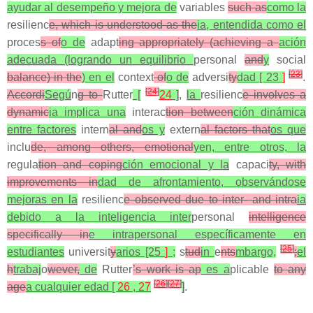
ayudar al desempeño y mejora de
variables
such as
como la
resilienc
e, which is understood as the
ia, entendida como el
proces
s of
o de
adapt
ing appropriately (achieving a
ación
adecuada (logrando un equilibrio
personal
and
y
social
[
23
]
balance) in the
) en el
context
of
o de
adversi
ty
dad [ 23
]
.
[
24
]
Accordi
Segú
n
g to
Rutter
[
24
]
,
la
resilienc
e involves a
dynamic
ia implica una
interac
tion between
ción dinámica
entre factores
intern
al and
os y
extern
al factors that
os que
inclu
de, among others, emotional
yen, entre otros, la
regula
tion and coping
ción emocional y la
capaci
ty, with
improvements in
dad de afrontamiento, observándose
mejoras en la
resilienc
e observed due to inter- and intra
ia
debido a la inteligencia inter
personal
intelligence
specifically in
e intrapersonal específicamente en
[
25
]
estudiantes
universit
y
arios [25
]
;
s
tud
in
e
nts
mbargo,
;
el
h
trabaj
o
wever,
de
Rutter
’s work is ap
es a
plicable
to any
[
26
]
[
27
]
age
a cualquier edad [
26
,
27
]
.