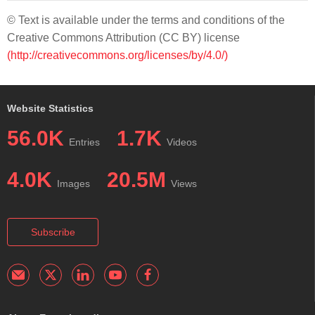
© Text is available under the terms and conditions of the
Creative Commons Attribution (CC BY) license
(http://creativecommons.org/licenses/by/4.0/)
Website Statistics
56.0K
1.7K
Entries
Videos
4.0K
20.5M
Images
Views
Subscribe