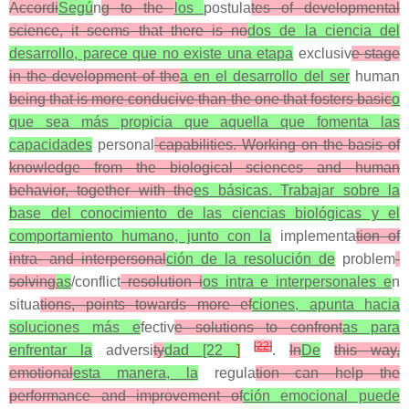
Accordi
Segú
n
g to the
los
postula
tes of developmental
science, it seems that there is no
dos de la ciencia del
desarrollo, parece que no existe una etapa
exclusiv
e stage
in the development of the
a en el desarrollo del ser
human
being that is more conducive than the one that fosters basic
o
que sea más propicia que aquella que fomenta las
capacidades
personal
capabilities. Working on the basis of
knowledge from the biological sciences and human
behavior, together with the
es básicas. Trabajar sobre la
base del conocimiento de las ciencias biológicas y el
comportamiento humano, junto con la
implementa
tion of
intra- and interpersonal
ción de la resolución de
problem
-
solving
as
/conflict
resolution i
os intra e interpersonales e
n
situa
tions, points towards more ef
ciones, apunta hacia
soluciones más e
fectiv
e solutions to confront
as para
[
22
]
enfrentar la
adversi
ty
dad [22
]
.
In
De
this way,
emotional
esta manera, la
regula
tion can help the
performance and improvement of
ción emocional puede