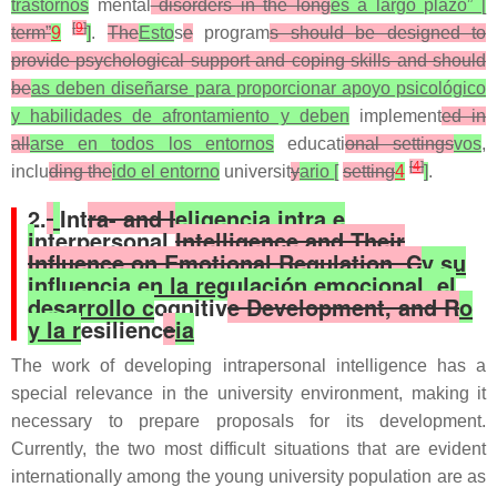
trastornos
mental
disorders in the long
es a largo plazo” [
[
9
]
term”
9
]
.
The
Esto
s
e
program
s should be designed to
provide psychological support and coping skills and should
be
as deben diseñarse para proporcionar apoyo psicológico
y habilidades de afrontamiento y deben
implement
ed in
all
arse en todos los entornos
educati
onal settings
vos
,
[
4
]
inclu
ding the
ido el entorno
universit
y
ario [
setting
4
]
.
2.
Int
ra- and I
eligencia intra e
i
nterpersonal
Intelligence and Their
Influence on Emotional Regulation, C
y su
influencia en la regulación emocional, el
desarrollo c
ognitiv
e Development, and R
o
y la r
esilienc
e
ia
The work of developing intrapersonal intelligence has a
special relevance in the university environment, making it
necessary to prepare proposals for its development.
Currently, the two most difficult situations that are evident
internationally among the young university population are as