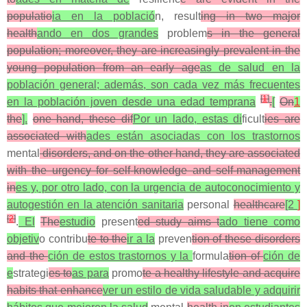
populatio
ia en la població
n, result
ing in two major
health
ando en dos grandes
problem
s in the general
population; moreover, they are increasingly prevalent in the
young population from an early age
as de salud en la
población general; además, son cada vez más frecuentes
[
1
]
en la población joven desde una edad temprana
.
[
On
1
the
].
one hand, these dif
Por un lado, estas di
ficult
ies are
associated with
ades están asociadas con los trastornos
mental
disorders, and on the other hand, they are associated
with the urgency for self-knowledge and self-management
in
es y, por otro lado, con la urgencia de autoconocimiento y
autogestión en la atención sanitaria
personal
healthcare
[2
]
[
2
]
.
El
The
estudio
present
ed study aims t
ado tiene como
objetiv
o contribu
te to the
ir a la
preven
tion of these disorders
and the
ción de estos trastornos y la
formula
tion of
ción de
e
strategi
es to
as para
promo
te a healthy lifestyle and acquire
habits that enhance
ver un estilo de vida saludable y adquirir