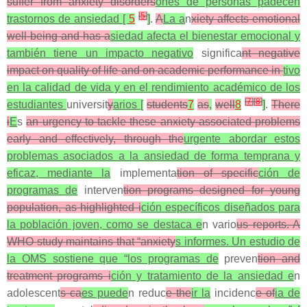
suffer from anxiety disorders
ones de personas padecen
[
5
]
trastornos de ansiedad [
5
]
.
A
La a
n
xiety affects emotional
well-being and has a
siedad afecta el bienestar emocional y
también tiene un impacto negativo
significa
nt negative
impact on quality of life and on academic performance in
tivo
en la calidad de vida y en el rendimiento académico de los
[
7
]
[
8
]
estudiantes
universit
y
arios [
students
7
as
,
well
8
]
.
There
i
E
s
an urgency to tackle these anxiety-associated problems
early and effectively, through the
urgente abordar estos
problemas asociados a la ansiedad de forma temprana y
eficaz, mediante la
implementa
tion of specific
ción de
programas de
interven
tion programs designed for young
population, as highlighted i
ción específicos diseñados para
la población joven, como se destaca e
n vario
us reports. A
WHO study maintains that “anxiety
s informes. Un estudio de
la OMS sostiene que “los programas de
preven
tion and
treatment programs i
ción y tratamiento de la ansiedad e
n
adolescent
s ca
es puede
n reduc
e the
ir la
incidenc
e of
ia de